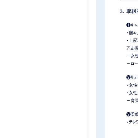
取組
❶キャ
・個々
・上記
ア支援
－女
－ロ
❷リテ
・女性
・女
－育
❸柔
・テレ