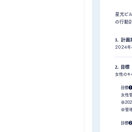
星光ビ
の行動計
計画
２０２４年
目標
女性のキ
目標
女性管
※20
※管理
目標❷