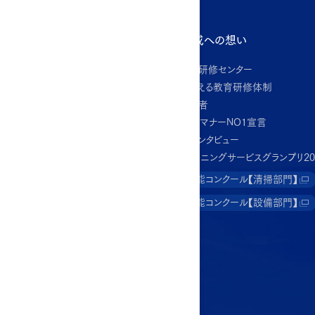
ビル管理サービス
人材育成への想い
星光総合研修センター
施設別で探す
品質を支える教育研修体制
オフィスビル
資格保有者
病院・老健施設
あいさつ・マナーNO1宣言
商業施設
スタッフインタビュー
工場・物流倉庫
ビルクリーニングサービスグランプリ20
公共・教育施設
星光技能コンクール【清掃部門】
ホテル・宿泊施設
星光技能コンクール【設備部門】
業務別で探す
設備管理
警備・セキュリティ
清掃
工事・施設リニューアル
プロパティマネジメント