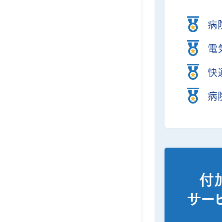
病
電
快
病
付
サー