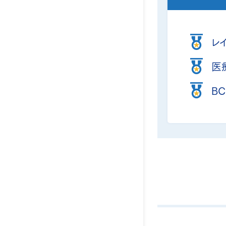
レ
医
B