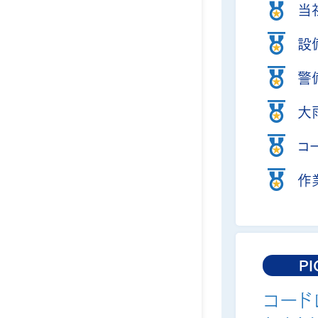
当
設
警
大
コ
作
PI
コー