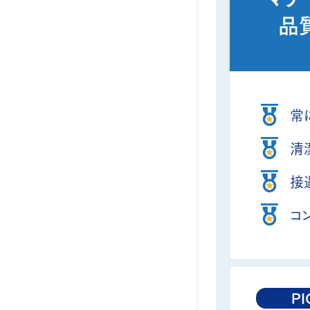
品
常
清
接
コ
PI