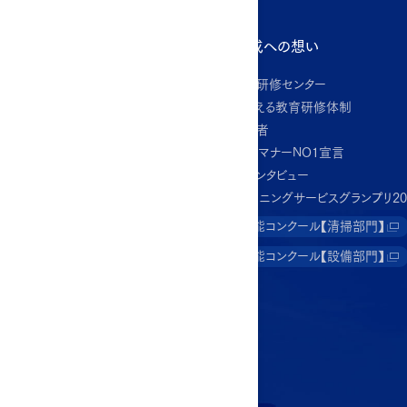
ビル管理サービス
人材育成への想い
星光総合研修センター
施設別で探す
品質を支える教育研修体制
オフィスビル
資格保有者
病院・老健施設
あいさつ・マナーNO1宣言
商業施設
スタッフインタビュー
工場・物流倉庫
ビルクリーニングサービスグランプリ20
公共・教育施設
星光技能コンクール【清掃部門】
ホテル・宿泊施設
星光技能コンクール【設備部門】
業務別で探す
設備管理
警備・セキュリティ
清掃
工事・施設リニューアル
プロパティマネジメント