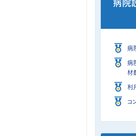
病院
病
病
材
利
コ