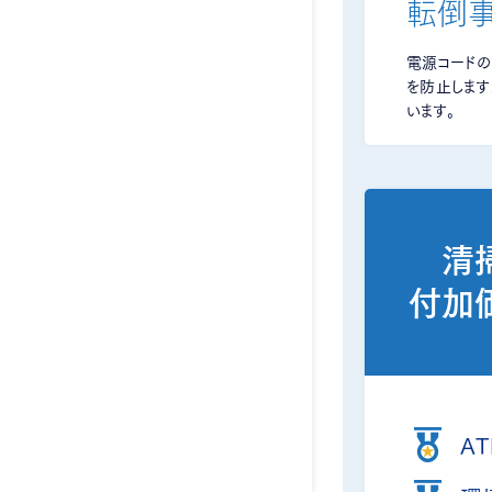
転倒
電源コード
を防止しま
います。
清
付加
A